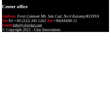
Center office
Address:
Fevzi Çakmak Mh. Sıla Cad. No:4 Karatay/KONYA
Tel:
Tel +90 (332) 345 1263
Tel:
+90(444)90 21
Email:
info@ciraylar.com
© Copyright 2021 - Glas Innovations