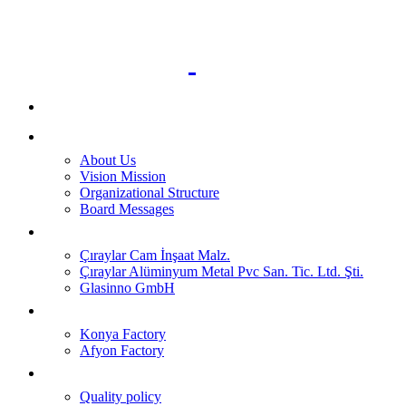
Homepage
Corporate
About Us
Vision Mission
Organizational Structure
Board Messages
Group Companies
Çıraylar Cam İnşaat Malz.
Çıraylar Alüminyum Metal Pvc San. Tic. Ltd. Şti.
Glasinno GmbH
Production
Konya Factory
Afyon Factory
Quality
Quality policy