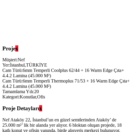
Proje
x
Müşteri:Nef
Yer:
İstanbul,TÜRKİYE
Cam Türü:
6mm Temperli Coolplus 62/44 + 16 Warm Edge Çıta+
4.4.2 Lamina (45.000 M²)
Cam Türü:
6mm Temperli Thermoplus 71/53 + 16 Warm Edge Çıta+
4.4.2 Lamina (45.000 M²)
Tamamlama Yılı:
20
Kategori:
Konutlar,Ofis
Proje Detayları
x
Nef Ataköy 22, İstanbul’un en güzel semtlerinden Ataköy’ de
25.000 m²’ lik bir alanda yer alıyor. 6 bloktan oluşan projede, 18
katlı konut ve ofisin yanında, birde alışveriş merkezi bulunuyor.