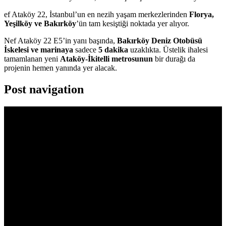
ef Ataköy 22, İstanbul’un en nezih yaşam merkezlerinden
Florya,
Yeşilköy ve Bakırköy
’ün tam kesiştiği noktada yer alıyor.
Nef Ataköy 22 E5’in yanı başında,
Bakırköy Deniz Otobüsü
İskelesi ve marinaya
sadece
5 dakika
uzaklıkta. Üstelik ihalesi
tamamlanan yeni
Ataköy-İkitelli metrosunun
bir durağı da
projenin hemen yanında yer alacak.
Post navigation