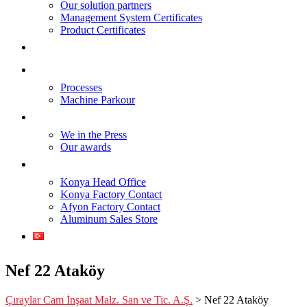
Our solution partners
Management System Certificates
Product Certificates
Projects
Infrastructure
Processes
Machine Parkour
Media
We in the Press
Our awards
Contact
Konya Head Office
Konya Factory Contact
Afyon Factory Contact
Aluminum Sales Store
Türkçe
Nef 22 Ataköy
Çıraylar Cam İnşaat Malz. San ve Tic. A.Ş.
>
Nef 22 Ataköy